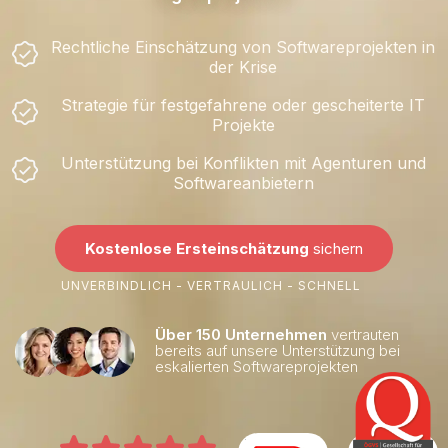
Rechtliche Einschätzung von Softwareprojekten in
der Krise
Strategie für festgefahrene oder gescheiterte IT
Projekte
Unterstützung bei Konflikten mit Agenturen und
Softwareanbietern
Kostenlose Ersteinschätzung
sichern
UNVERBINDLICH - VERTRAULICH - SCHNELL
Über 150 Unternehmen
vertrauten
bereits auf unsere Unterstützung bei
eskalierten Softwareprojekten