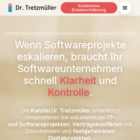
Kostenlose
Ersteinschätzung
FÜR UNTERNEHMEN MIT ESKALIERENDEN SOFTWAREPROJEKTEN
Wenn Softwareprojekte
eskalieren, braucht Ihr
Softwareunternehmen
schnell
Klarheit
und
Kontrolle
.
Die
Kanzlei Dr. Tretzmüller
unterstützt
Unternehmen bei eskalierenden
IT-
und Softwareprojekten
,
Vertragskonflikten
mit
Dienstleistern und
festgefahrenen
Digitalprojekten
.