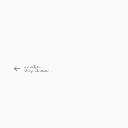
abgeschlossen
Re-Evaluierung
re-evaluieren
Zurück zur
Blog-Übersicht