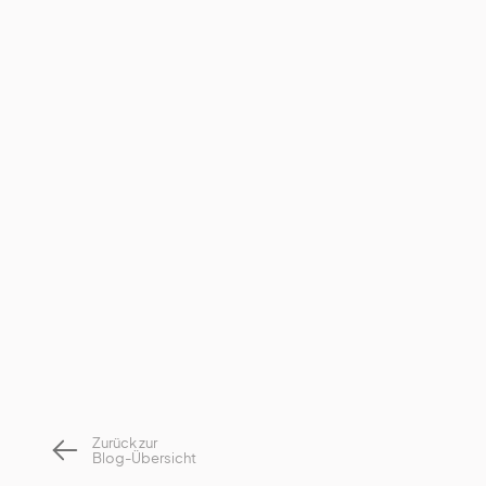
Modell-Dokumentationsformular
Urheberrechtspolitik
Sicherheitsmaßnahmen
Zurück zur
Blog-Übersicht