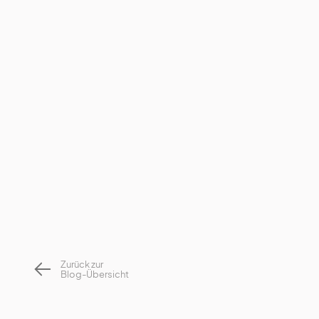
Remmertz
Kast
Tretzmüller
Zurück zur
Blog-Übersicht